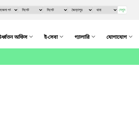
দেখুন
র্ধ্বতন অফিস
ই-সেবা
গ্যালারি
যোগাযোগ