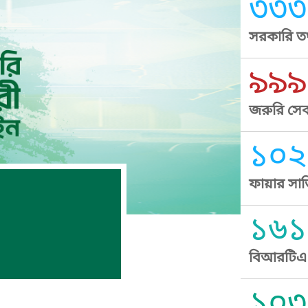
৩৩৩
সরকারি তথ
৯৯৯
জরুরি সেব
১০২
ফায়ার সার
১৬১
বিআরটিএ স
১০৩