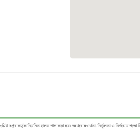
স্মার্ট ভূমি
১০৯
শিশু সহায
১৬১
বাংলাদেশ ক
০১৯
মাদকদ্রব্য 
১৬১
ষ্ট দপ্তর কর্তৃক নিয়মিত হালনাগাদ করা হয়। তথ্যের যথার্থতা, নির্ভুলতা ও নির্ভরযোগ্যতা নিশ্
জরুরী অভ্