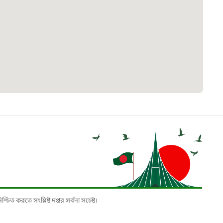
 সেবা
৮
়তা লাইন
০৯
র্মচারী কল্যাণ বোর্ড হটলাইন
০৮৮৮৮৮৮৮
নিয়ন্ত্রণ হটলাইন
১৩
চিত করতে সংশ্লিষ্ট দপ্তর সর্বদা সচেষ্ট।
যন্তরীণ নৌ-পরিবহন হটলাইন