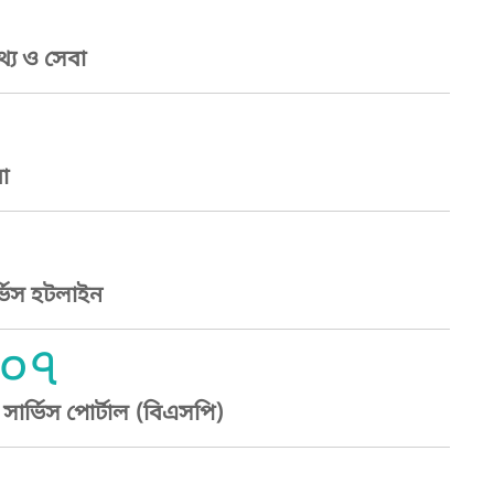
্য ও সেবা
া
্ভিস হটলাইন
০৭
ার্ভিস পোর্টাল (বিএসপি)